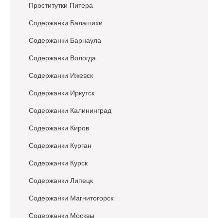
о
Проститутки Питера
з
а
Содержанки Балашихи
п
Содержанки Барнаула
и
с
Содержанки Вологда
я
м
Содержанки Ижевск
Содержанки Иркутск
Содержанки Калининград
Содержанки Киров
Содержанки Курган
Содержанки Курск
Содержанки Липецк
Содержанки Магнитогорск
Содержанки Москвы