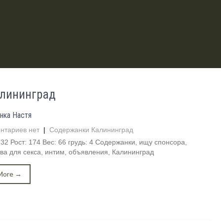
алининград
нка Настя
нтариев нет
|
Содержанки Калининград
 32 Рост: 174 Вес: 66 грудь: 4 Содержанки, ищу спонсора,
ва для секса, интим, объявления, Калининград
More →