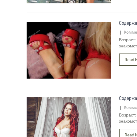
Содержа
|
Комме
Возраст:
знакомст
Read 
Содержа
|
Комме
Возраст:
знакомст
Read 