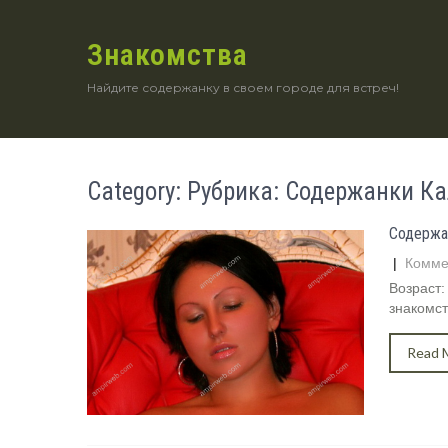
Знакомства
Найдите содержанку в своем городе для встреч!
Category: Рубрика: Содержанки К
Содержа
|
Комме
Возраст:
знакомст
Read 