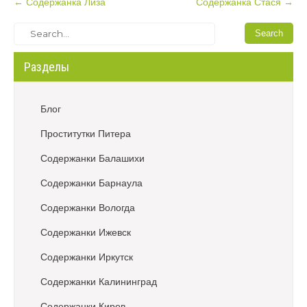
P
←
Содержанка Лиза
Содержанка Стася
→
o
s
t
Разделы
n
a
v
Блог
i
Проститутки Питера
g
a
Содержанки Балашихи
t
Содержанки Барнаула
i
o
Содержанки Вологда
n
Содержанки Ижевск
Содержанки Иркутск
Содержанки Калининград
Содержанки Киров