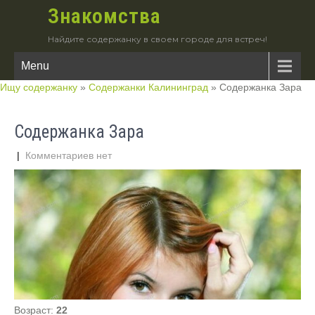
Знакомства
Найдите содержанку в своем городе для встреч!
Menu
Ищу содержанку
»
Содержанки Калининград
»
Содержанка Зара
Содержанка Зара
|
Комментариев нет
Возраст:
22