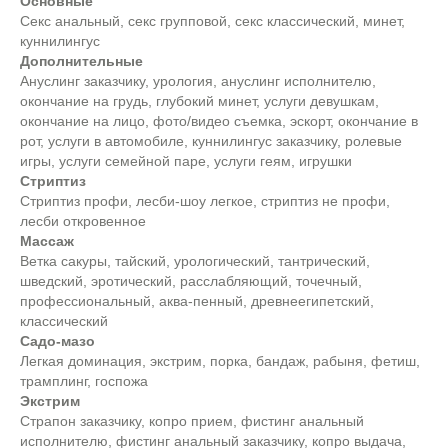
Основные
Секс анальный, секс групповой, секс классический, минет,
куннилингус
Дополнительные
Ануслинг заказчику, урология, ануслинг исполнителю,
окончание на грудь, глубокий минет, услуги девушкам,
окончание на лицо, фото/видео съемка, эскорт, окончание в
рот, услуги в автомобиле, куннилингус заказчику, ролевые
игры, услуги семейной паре, услуги геям, игрушки
Стриптиз
Стриптиз профи, лесби-шоу легкое, стриптиз не профи,
лесби откровенное
Массаж
Ветка сакуры, тайский, урологический, тантрический,
шведский, эротический, расслабляющий, точечный,
профессиональный, аква-пенный, древнеегипетский,
классический
Садо-мазо
Легкая доминация, экстрим, порка, бандаж, рабыня, фетиш,
трамплинг, госпожа
Экстрим
Страпон заказчику, копро прием, фистинг анальный
исполнителю, фистинг анальный заказчику, копро выдача,