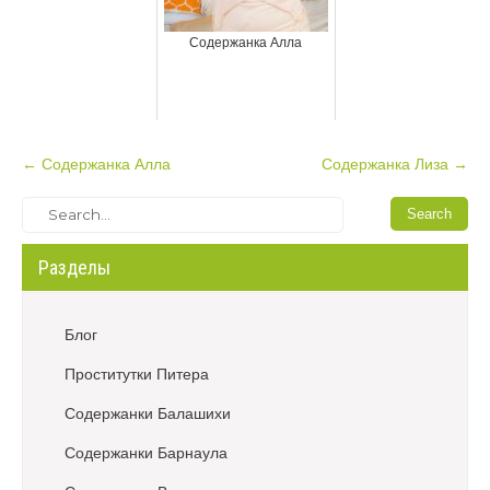
Содержанка Алла
P
←
Содержанка Алла
Содержанка Лиза
→
o
s
t
Разделы
n
a
v
Блог
i
Проститутки Питера
g
a
Содержанки Балашихи
t
Содержанки Барнаула
i