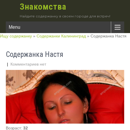
Знакомства
Найдите содержанку в своем городе для встреч!
Menu
Ищу содержанку
»
Содержанки Калининград
»
Содержанка Настя
Содержанка Настя
|
Комментариев нет
Возраст:
32