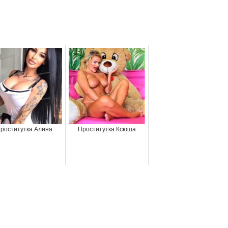
роститутка Алина
Проститутка Ксюша