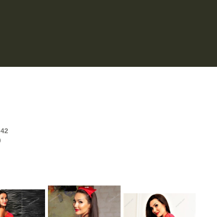
:
42
0