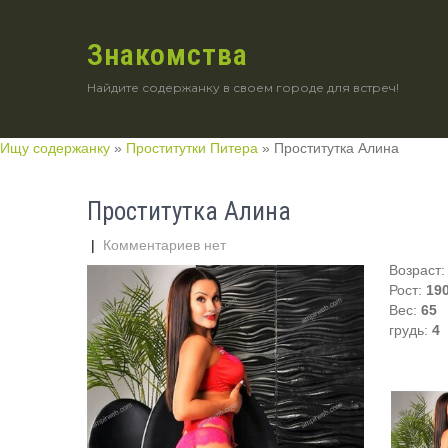
Знакомства
Найдите содержанку в своем городе для встреч!
Ищу содержанку
»
Проститутки Питера
»
Проститутка Алина
Проститутка Алина
|
Комментариев нет
Возраст
Рост:
19
Вес:
65
грудь:
4