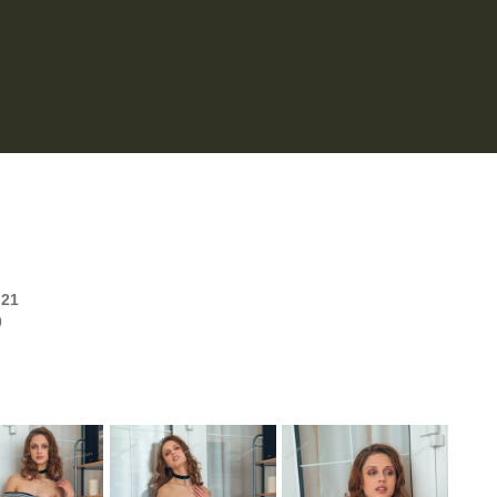
:
21
0