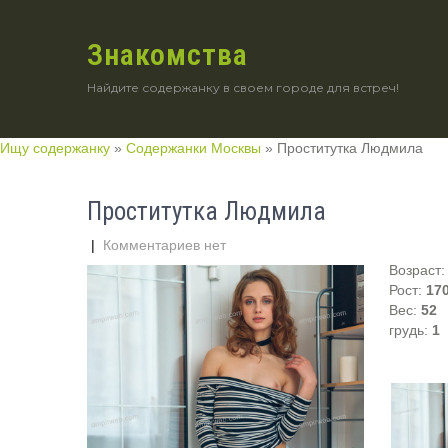
Знакомства
Найдите содержанку в своем городе для встреч!
Ищу содержанку
»
Содержанки Москвы
»
Проститутка Людмила
Проститутка Людмила
|
Комментариев нет
Возраст
Рост:
17
Вес:
52
грудь:
1