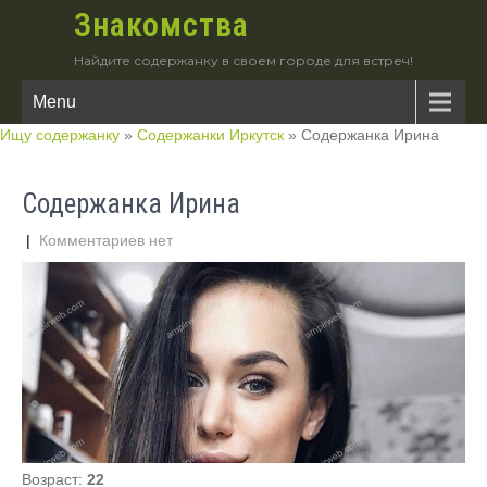
Знакомства
Найдите содержанку в своем городе для встреч!
Menu
Ищу содержанку
»
Содержанки Иркутск
»
Содержанка Ирина
Содержанка Ирина
|
Комментариев нет
Возраст:
22