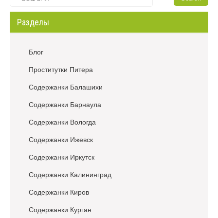
s
t
Разделы
n
a
v
Блог
i
Проститутки Питера
g
a
Содержанки Балашихи
t
Содержанки Барнаула
i
o
Содержанки Вологда
n
Содержанки Ижевск
Содержанки Иркутск
Содержанки Калининград
Содержанки Киров
Содержанки Курган