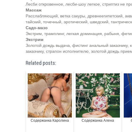
Лесби откровенное, лесби-шоу легкое, стриптиз не п
Массаж
Расслабляющий, ветка сакуры, древнеегипетский, акв
тайский, точечный, эротический, шведский, тантричес
Садо-мазо
Экстрим, трамплинг, легкая доминация, рабыня, фети
Экстрим
Золотой дождь выдача, фистинг анальный заказчику, 
заказчику, страпон исполнителю, золотой дождь прие
Related posts:
Содержанка Каролина
Содержанка Алена