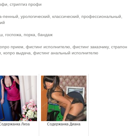
рофи, стриптиз профи
а-пенный, урологический, классический, профессиональный,
кий
ш, госпожа, порка, бандаж
копро прием, фистинг исполнителю, фистинг заказчику, страпон
м, копро выдача, фистинг анальный исполнителю
Содержанка Лиза
Содержанка Диана