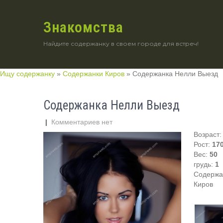
Знакомства
Найдите содержанку в своем городе для встреч!
Ищу содержанку
»
Содержанки Киров
»
Содержанка Нелли Выезд
Содержанка Нелли Выезд
|
Комментариев нет
Возраст
Рост:
17
Вес:
50
грудь:
1
Содержан
Киров