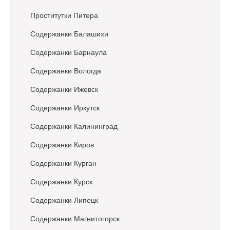
i
Проститутки Питера
g
a
Содержанки Балашихи
t
Содержанки Барнаула
i
o
Содержанки Вологда
n
Содержанки Ижевск
Содержанки Иркутск
Содержанки Калининград
Содержанки Киров
Содержанки Курган
Содержанки Курск
Содержанки Липецк
Содержанки Магнитогорск