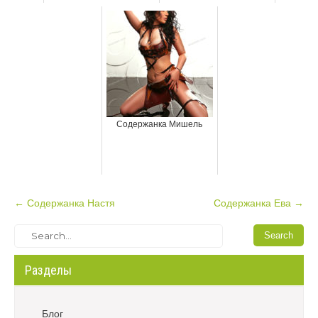
Содержанка Мишель
P
←
Содержанка Настя
Содержанка Ева
→
o
s
t
Разделы
n
a
v
Блог