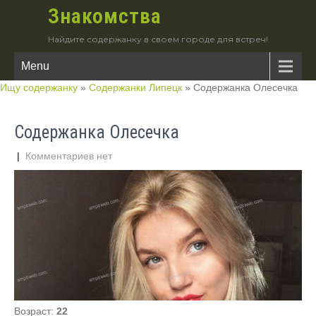
Знакомства
Найдите содержанку в своем городе для встреч!
Menu
Ищу содержанку
»
Содержанки Липецк
»
Содержанка Олесечка
Содержанка Олесечка
|
Комментариев нет
Возраст:
22