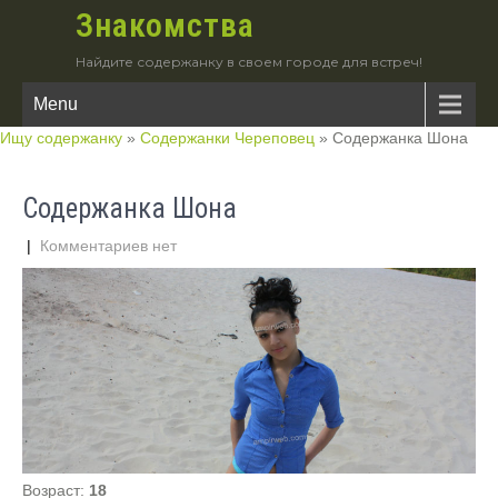
Знакомства
Найдите содержанку в своем городе для встреч!
Menu
Ищу содержанку
»
Содержанки Череповец
»
Содержанка Шона
Содержанка Шона
|
Комментариев нет
Возраст:
18