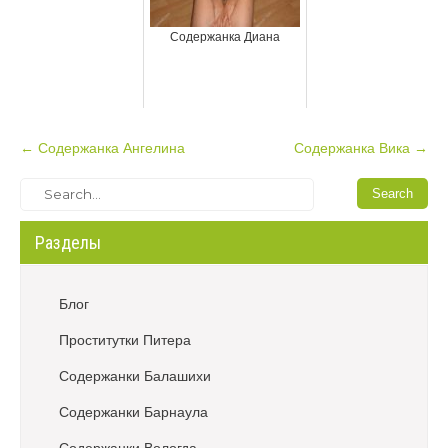
Содержанка Диана
P
←
Содержанка Ангелина
Содержанка Вика
→
o
s
t
Разделы
n
a
v
Блог
i
Проститутки Питера
g
a
Содержанки Балашихи
t
Содержанки Барнаула
i