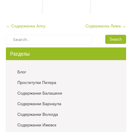
P
←
Содержанка Алсу
Содержанка Лима
→
o
s
t
Разделы
n
a
v
Блог
i
Проститутки Питера
g
a
Содержанки Балашихи
t
Содержанки Барнаула
i
o
Содержанки Вологда
n
Содержанки Ижевск