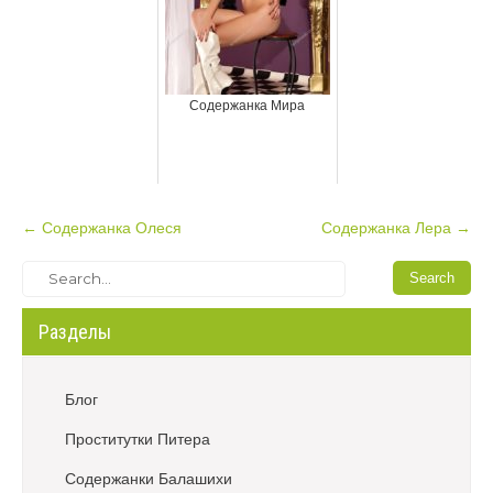
Содержанка Мира
P
←
Содержанка Олеся
Содержанка Лера
→
o
s
t
Разделы
n
a
v
Блог
i
Проститутки Питера
g
a
Содержанки Балашихи