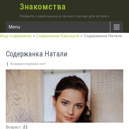
Знакомства
Найдите содержанку в своем городе для встреч!
Menu
Ищу содержанку
»
Содержанки Барнаула
»
Содержанка Натали
Содержанка Натали
|
Комментариев нет
Возраст:
21