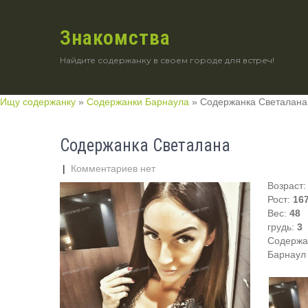
Знакомства
Найдите содержанку в своем городе для встреч!
Ищу содержанку
»
Содержанки Барнаула
»
Содержанка Светалана
Содержанка Светалана
|
Комментариев нет
Возраст
Рост:
16
Вес:
48
грудь:
3
Содержан
Барнаул